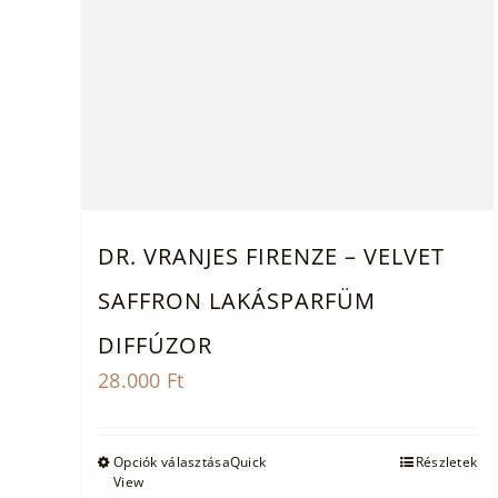
DR. VRANJES FIRENZE – VELVET
SAFFRON LAKÁSPARFÜM
DIFFÚZOR
28.000
Ft
Ennek
Opciók választása
Quick
Részletek
View
a