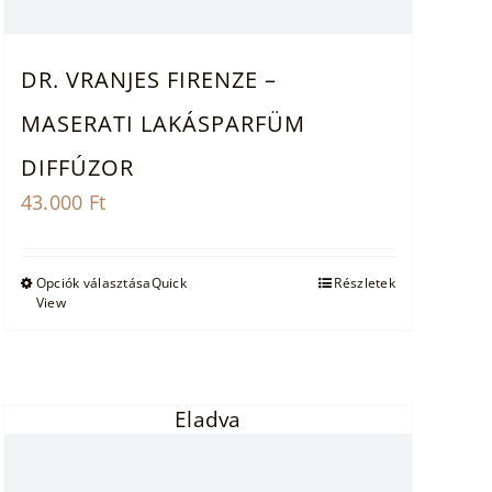
DR. VRANJES FIRENZE –
MASERATI LAKÁSPARFÜM
DIFFÚZOR
43.000
Ft
Ennek
Opciók választása
Quick
Részletek
View
a
terméknek
több
variációja
Eladva
van.
A
változatok