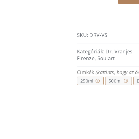
DR.
VRANJES
FIRENZE
-
Velvet
SKU:
DRV-VS
Saffron
lakásparfüm
Kategóriák:
Dr. Vranjes
diffúzor
Firenze
,
Soulart
mennyiség
Címkék
(kattints, hogy az 
250ml
500ml