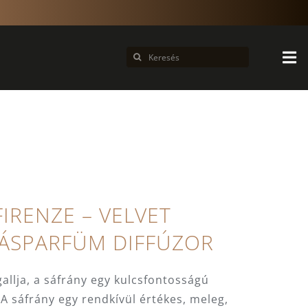
Keresés...
FIRENZE – VELVET
KÁSPARFÜM DIFFÚZOR
gallja, a sáfrány egy kulcsfontosságú
 A sáfrány egy rendkívül értékes, meleg,