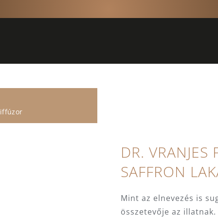
iffúzor
DR. VRANJES 
SAFFRON LA
Mint az elnevezés is su
összetevője az illatnak.