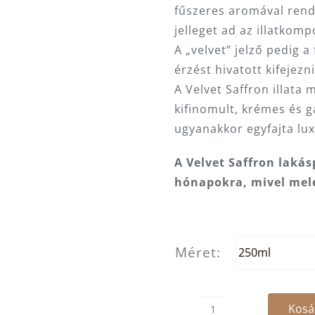
fűszeres aromával rend
jelleget ad az illatkomp
A „velvet” jelző pedig 
érzést hivatott kifejezni
A Velvet Saffron illata 
kifinomult, krémes és ga
ugyanakkor egyfajta luxu
A Velvet Saffron lakás
hónapokra, mivel mele
Méret:
Kosá