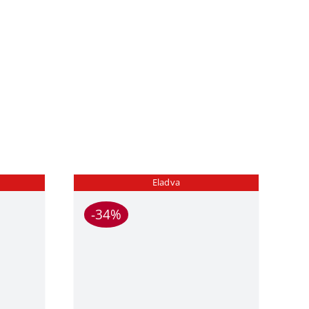
Eladva
-34%