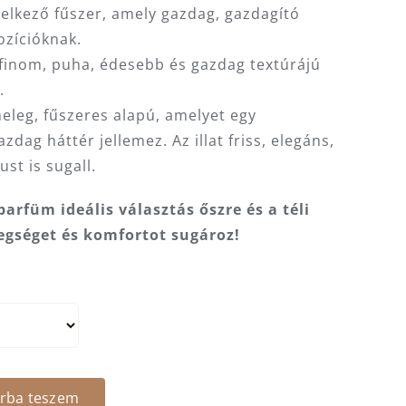
elkező fűszer, amely gazdag, gazdagító
ozícióknak.
a finom, puha, édesebb és gazdag textúrájú
.
meleg, fűszeres alapú, amelyet egy
zdag háttér jellemez. Az illat friss, elegáns,
st is sugall.
parfüm ideális választás őszre és a téli
gséget és komfortot sugároz!
rba teszem