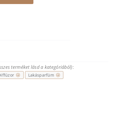
összes terméket lásd a kategóriából)
:
Diffúzor
Lakásparfüm