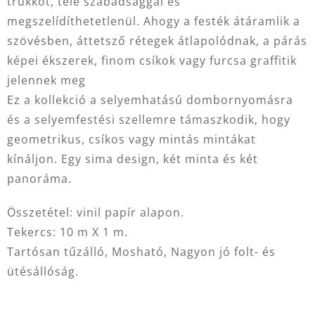
trükköt, tele szabadsággal és
megszelídíthetetlenül.‎ Ahogy a festék átáramlik a
szövésben, áttetsző rétegek átlapolódnak, a párás
képei ékszerek, finom csíkok vagy furcsa graffitik
jelennek meg
Ez a kollekció a selyemhatású dombornyomásra
és a selyemfestési szellemre támaszkodik, hogy
geometrikus, csíkos vagy mintás mintákat
kínáljon.‎ Egy sima design, két minta és két
panoráma.‎
Összetétel: vinil papír alapon.
Tekercs: 10 m X 1 m.
Tartósan tűzálló, Mosható, Nagyon jó folt- és
ütésállóság.