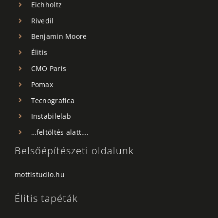
Eichholtz
Rivedil
Benjamin Moore
Élitis
CMO Paris
Pomax
Tecnografica
Instabilelab
…feltöltés alatt….
Belsőépítészeti oldalunk
mottistudio.hu
Élitis tapéták