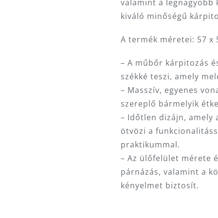
valamint a legnagyobb 
kiváló minőségű kárpito
A termék méretei: 57 x 
– A műbőr kárpitozás és
székké teszi, amely mel
– Masszív, egyenes von
szereplő bármelyik étk
– Időtlen dizájn, amel
ötvözi a funkcionalitás
praktikummal.
– Az ülőfelület mérete 
párnázás, valamint a kö
kényelmet biztosít.