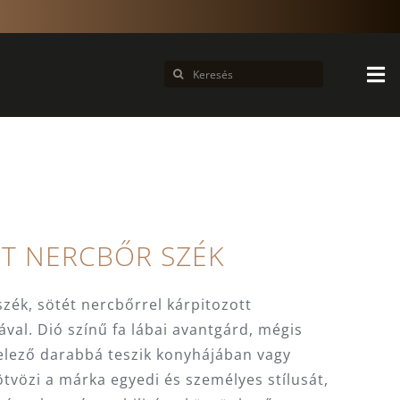
Keresés...
T NERCBŐR SZÉK
zék, sötét nercbőrrel kárpitozott
ával. Dió színű fa lábai avantgárd, mégis
telező darabbá teszik konyhájában vagy
ötvözi a márka egyedi és személyes stílusát,