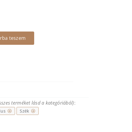
rba teszem
összes terméket lásd a kategóriából)
:
lus
Szék