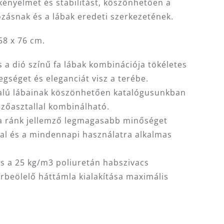
kényelmet és stabilitást, köszönhetően a
zásnak és a lábak eredeti szerkezetének.
58 x 76 cm.
 a dió színű fa lábak kombinációja tökéletes
egséget és eleganciát visz a terébe.
alú lábainak köszönhetően katalógusunkban
ezőasztallal kombinálható.
y a ránk jellemző legmagasabb minőséget
sal és a mindennapi használatra alkalmas
és a 25 kg/m3 poliuretán habszivacs
rbeölelő háttámla kialakítása maximális