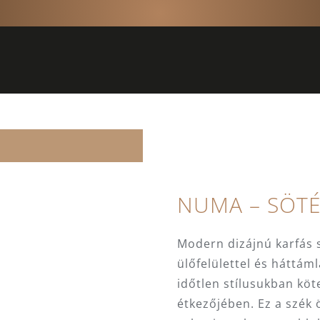
NUMA – SÖTÉ
Modern dizájnú karfás s
ülőfelülettel és háttáml
időtlen stílusukban kö
étkezőjében. Ez a szék 