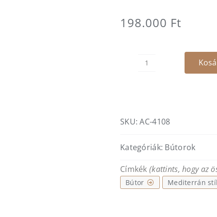
198.000
Ft
Kosá
Numa
-
sötét
nercbőr
szék
SKU:
AC-4108
mennyiség
Kategóriák:
Bútorok
Címkék
(kattints, hogy az 
Bútor
Mediterrán stí