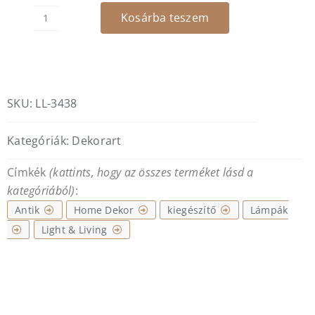
Kosárba teszem
41.600 Ft.
32.900 Ft.
Jirona
antik
-
kaspó
mennyiség
SKU:
LL-3438
Kategóriák:
Dekorart
Címkék
(kattints, hogy az összes terméket lásd a
kategóriából)
:
Antik
Home Dekor
kiegészítő
Lámpák
Light & Living