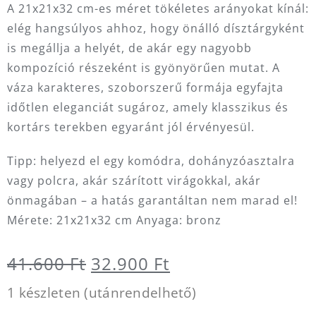
A 21x21x32 cm-es méret tökéletes arányokat kínál:
elég hangsúlyos ahhoz, hogy önálló dísztárgyként
is megállja a helyét, de akár egy nagyobb
kompozíció részeként is gyönyörűen mutat. A
váza karakteres, szoborszerű formája egyfajta
időtlen eleganciát sugároz, amely klasszikus és
kortárs terekben egyaránt jól érvényesül.
Tipp: helyezd el egy komódra, dohányzóasztalra
vagy polcra, akár szárított virágokkal, akár
önmagában – a hatás garantáltan nem marad el!
Mérete: 21x21x32 cm Anyaga: bronz
Original
Current
41.600
Ft
32.900
Ft
price
price
1 készleten (utánrendelhető)
was:
is: