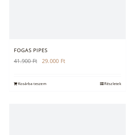
FOGAS PIPES
Original
Current
41.900
Ft
29.000
Ft
price
price
was:
is:
41.900 Ft.
29.000 Ft.
Kosárba teszem
Részletek