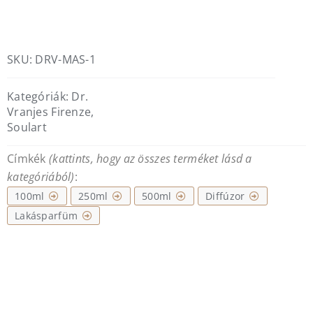
VRANJES
FIRENZE
–
Maserati
SKU:
DRV-MAS-1
lakásparfüm
diffúzor
Kategóriák:
Dr.
mennyiség
Vranjes Firenze
,
Soulart
Címkék
(kattints, hogy az összes terméket lásd a
kategóriából)
:
100ml
250ml
500ml
Diffúzor
Lakásparfüm