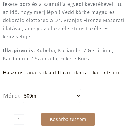
fekete bors és a szantálfa egyedi keverékével. Itt
az idő, hogy merj lépni! Vedd körbe magad és
dekoráld élettered a Dr. Vranjes Firenze Maserati
illatával, amely az olasz életstílus tökéletes
képviselője.
Illatpiramis:
Kubeba, Koriander / Geránium,
Kardamom / Szantálfa, Fekete Bors
Hasznos tanácsok a diffúzorokhoz – kattints ide.
Méret:
Kosárba teszem
DR.