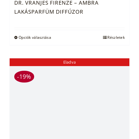
DR. VRANJES FIRENZE – AMBRA
LAKÁSPARFÜM DIFFÚZOR
Ennek
Opciók választása
Részletek
a
terméknek
több
Eladva
variációja
-19%
van.
A
változatok
a
termékoldalon
választhatók
ki