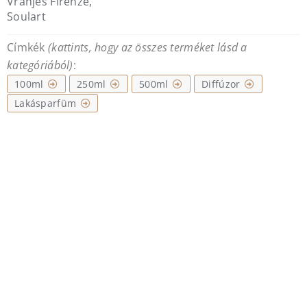
Vranjes Firenze
,
diffúzor
Soulart
mennyiség
Címkék
(kattints, hogy az összes terméket lásd a
kategóriából)
:
100ml
250ml
500ml
Diffúzor
Lakásparfüm