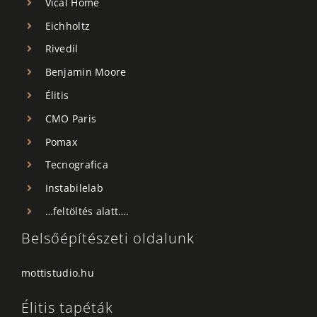
Vical Home
Eichholtz
Rivedil
Benjamin Moore
Élitis
CMO Paris
Pomax
Tecnografica
Instabilelab
…feltöltés alatt….
Belsőépítészeti oldalunk
mottistudio.hu
Élitis tapéták