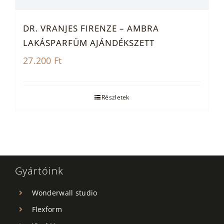
DR. VRANJES FIRENZE – AMBRA
LAKÁSPARFÜM AJÁNDÉKSZETT
27.200
Ft
Részletek
Gyártóink
Wonderwall studio
Flexform