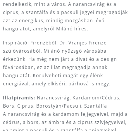
rendelkezik, mint a város. A narancsvirág és a
ciprus, a szantálfa és a pacsuli jegyei megragadják
azt az energikus, mindig mozgásban lévő
hangulatot, amelyről Milánó híres.
Inspiráció: Firenzéből, Dr. Vranjes Firenze
szülővárosából, Milánó nyüzsgő városába
érkezünk. Ha még nem járt a divat és a design
fővárosában, ez az illat megragadja annak
hangulatát. Körülveheti magát egy élénk
energiával, amely elkíséri, bárhová is megy.
Illatpiramis:
Narancsvirág, Kardamom/Cédrus,
Bors, Ciprus, Borostyán/Pacsuli, Szantálfa
A narancsvirág és a kardamom fejjegyeivel, majd a
cédrus, a bors, az ámbra és a ciprus szívjegyeivel,
valamint a pacsuli és a szantálfa alapjegyeivel