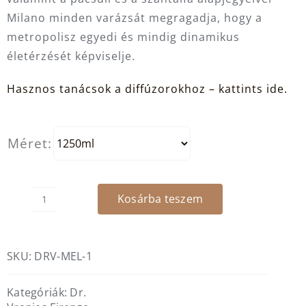
Milano minden varázsát megragadja, hogy a
metropolisz egyedi és mindig dinamikus
életérzését képviselje.
Hasznos tanácsok a diffúzorokhoz – kattints ide.
Méret:
Kosárba teszem
DR.
VRANJES
FIRENZE
SKU:
DRV-MEL-1
-
Milano
Kategóriák:
Dr.
lakásparfüm