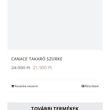
CANACE TAKARÓ SZÜRKE
Original
Current
24.900
Ft
21.900
Ft
price
price
was:
is:
24.900 Ft.
21.900 Ft.
Kosárba teszem
Részletek
TOVÁBBI TERMÉKEK