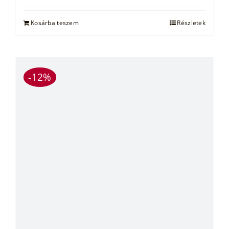
was:
is:
14.500 Ft.
10.500 Ft.
Kosárba teszem
Részletek
-12%