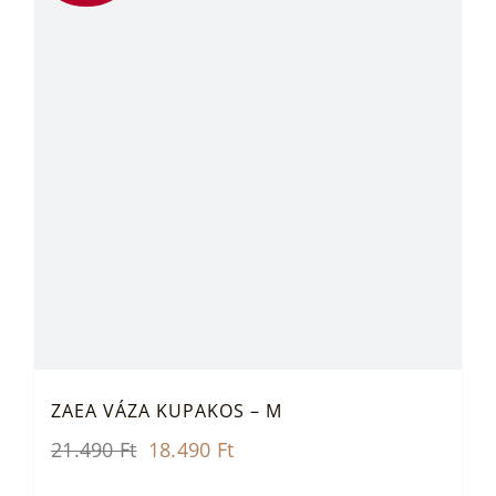
ZAEA VÁZA KUPAKOS – M
Original
Current
21.490
Ft
18.490
Ft
price
price