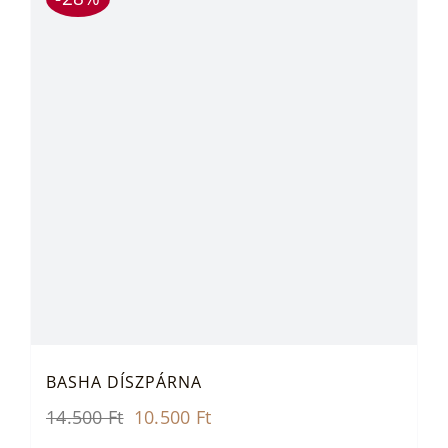
BASHA DÍSZPÁRNA
Original
Current
14.500
Ft
10.500
Ft
price
price