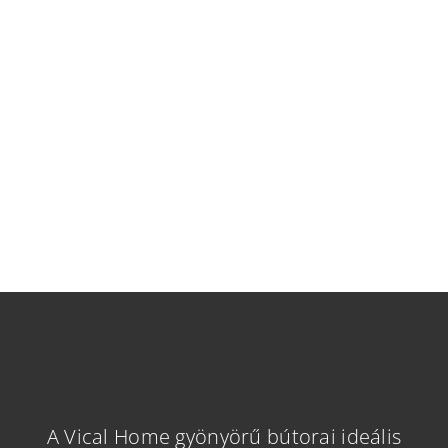
A Vical Home gyönyörű bútorai ideális