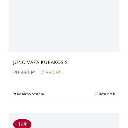
JUNO VÁZA KUPAKOS S
Original
Current
20.490
Ft
17.990
Ft
price
price
was:
is:
20.490 Ft.
17.990 Ft.
Kosárba teszem
Részletek
-14%