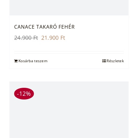
CANACE TAKARÓ FEHÉR
Original
Current
24.900
Ft
21.900
Ft
price
price
was:
is:
24.900 Ft.
21.900 Ft.
Kosárba teszem
Részletek
-12%