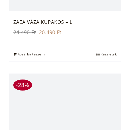
ZAEA VÁZA KUPAKOS – L
Original
Current
24.490
Ft
20.490
Ft
price
price
was:
is:
24.490 Ft.
20.490 Ft.
Kosárba teszem
Részletek
-28%