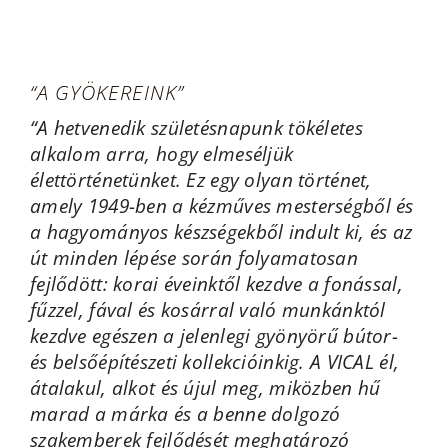
“A GYÖKEREINK”
“A hetvenedik születésnapunk tökéletes
alkalom arra, hogy elmeséljük
élettörténetünket. Ez egy olyan történet,
amely 1949-ben a kézműves mesterségből és
a hagyományos készségekből indult ki, és az
út minden lépése során folyamatosan
fejlődött: korai éveinktől kezdve a fonással,
fűzzel, fával és kosárral való munkánktól
kezdve egészen a jelenlegi gyönyörű bútor-
és belsőépítészeti kollekcióinkig. A VICAL él,
átalakul, alkot és újul meg, miközben hű
marad a márka és a benne dolgozó
szakemberek fejlődését meghatározó