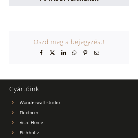
Oszd meg a bejegyzést!
Facebook
X
LinkedIn
WhatsApp
Pinterest
Email:
Gyártóink
Wonderwall studio
Flexform
Vical Home
Eichholtz