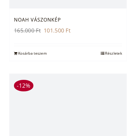
NOAH VÁSZONKÉP
Original
Current
165.000
Ft
101.500
Ft
price
price
was:
is:
165.000 Ft.
101.500 Ft.
Kosárba teszem
Részletek
-12%