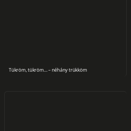
Tükröm, tükröm… – néhány trükköm