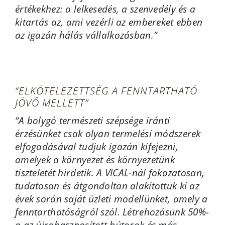
értékekhez: a lelkesedés, a szenvedély és a
kitartás az, ami vezérli az embereket ebben
az igazán hálás vállalkozásban.”
“ELKÖTELEZETTSÉG A FENNTARTHATÓ
JÖVŐ MELLETT”
“
A bolygó természeti szépsége iránti
érzésünket csak olyan termelési módszerek
elfogadásával tudjuk igazán kifejezni,
amelyek a környezet és környezetünk
tiszteletét hirdetik. A VICAL-nál fokozatosan,
tudatosan és átgondoltan alakítottuk ki az
évek során saját üzleti modellünket, amely a
fenntarthatóságról szól. Létrehozásunk 50%-
a az újrahasznosított bútorok és más