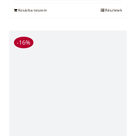
was:
is:
21.490 Ft.
18.490 Ft.
Kosárba teszem
Részletek
-16%