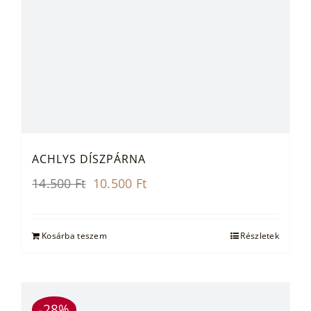
ACHLYS DÍSZPÁRNA
Original
Current
14.500
Ft
10.500
Ft
price
price
was:
is:
14.500 Ft.
10.500 Ft.
Kosárba teszem
Részletek
-28%