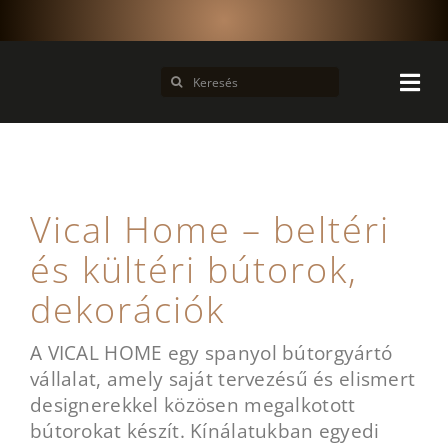
Kihagyás
Keresés...
Vical Home – beltéri
és kültéri bútorok,
dekorációk
A VICAL HOME egy spanyol bútorgyártó
vállalat, amely saját tervezésű és elismert
designerekkel közösen megalkotott
bútorokat készít. Kínálatukban egyedi